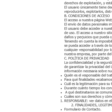
derechos de explotación, y está
El usuario únicamente tiene der
reproducirlos, explotarlos, distr
B. CONDICIONES DE ACCESO
El acceso a nuestra página Web 
El envío de datos personales im
El usuario debe acceder a nues
de uso. El acceso a nuestro sit
daños y perjuicios que pueda c
Teniendo en cuenta la imposibi
se pueda acceder a través de 
cualquier responsabilidad por l
nuestra empresa, por parte del
C. POLÍTICA DE PRIVACIDAD
La confidencialidad y la segu
de garantizar la privacidad de
información necesaria sobre nue
Quién es el responsable del tr
Para qué finalidades recabamos 
Cuál es la legitimación para su
Durante cuánto tiempo los co
A qué destinatarios se comuni
Cuáles son sus derechos y cómo
RESPONSABLE: ver datos en e
2. FINALIDADES, LEGITIMACIÓ
Formulario de Contacto.