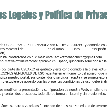
os Legales y Política de Priva
d de OSCAR RAMIREZ HERNANDEZ con NIF nº 20250649T y domicilio en 
ro Mercantil de ….................…. en el Tomo ....... Libro ........ Inscripci
ión)
uesta, contáctenos en el e-mail:
oscarramirezmanagement@gmail.com
 normativa exclusivamente aplicable en España, quedando sometida a ella
por parte del USUARIO es gratuito y está condicionado a la previa lectura
NDICIONES GENERALES DE USO vigentes en el momento del acceso, que r
iza nuestro portal, sus contenidos o servicios, acepta y se somete expr
 no estuviere de acuerdo con las presentes condiciones de uso, deberá abst
modificar la presentación y configuración de nuestra Web, ampliar o redu
s y contenidos prestados, todo ello de forma unilateral y sin previo aviso.
imágenes, marcas y códigos fuente son de nuestra propiedad o de terceros