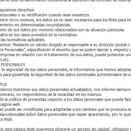
ada de este consentimiento condiciona la ejecución del contrato de suscrip
siguientes derechos:
personales o su rectificación cuando sean inexactos.
entre otros motivos, los datos ya no sean necesarios para los fines para l
atamiento en determinadas circunstancias.
iento de sus datos por motivos relacionados con su situación particular.
 datos en los casos previstos en la normativa.
las normativas aplicables.
chos: Mediante un escrito dirigido al responsable a su dirección postal o 
tos Personales”, especificando el derecho que se quiere ejercer y respecto
 empresa en relación con el tratamiento de sus datos, puede presentar un
d.es
).
S PERSONALES
r la seguridad de sus datos personales, le informamos que hemos adopta
as para garantizar la seguridad de los datos personales suministrados de s
ATOS
damos mantener sus datos personales actualizados, nos informe siempre
 contrario, no respondemos de la veracidad de los mismos.
la política de privacidad respecto a los datos personales que pueda facil
 página web.
idad puede ser modificada para adaptarlas a los cambios que se produzca 
urisprudenciales sobre datos personales que vayan apareciendo, por lo que
sta Web.
rio esta página Web queremos ofrecerle un servicio de calidad, utilizando 