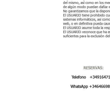
del mismo, así como en los med
de algún modo puedan dañar el 
No garantizamos que la disponib
El USUARIO tiene prohibido cua
sistemas informáticos, así como
web, o en definitiva pueda cau
El USUARIO asume toda la resp
El USUARIO reconoce que ha ent
suficientes para la exclusión de
RESERVAS:
Telefono +3491647
WhatsApp +34646698