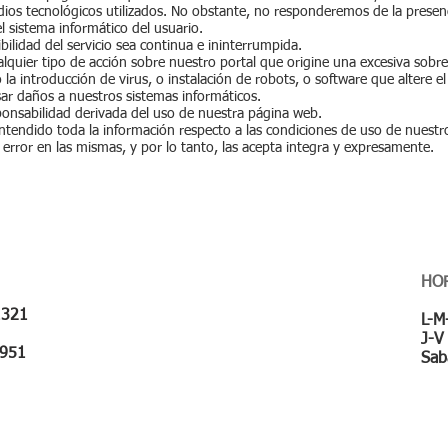
ios tecnológicos utilizados. No obstante, no responderemos de la presen
sistema informático del usuario.
ilidad del servicio sea continua e ininterrumpida.
lquier tipo de acción sobre nuestro portal que origine una excesiva sobr
 la introducción de virus, o instalación de robots, o software que altere 
sar daños a nuestros sistemas informáticos.
onsabilidad derivada del uso de nuestra página web.
endido toda la información respecto a las condiciones de uso de nuestr
l error en las mismas, y por lo tanto, las acepta integra y expresamente.
HO
1321
L-M
​J-
951
Sab