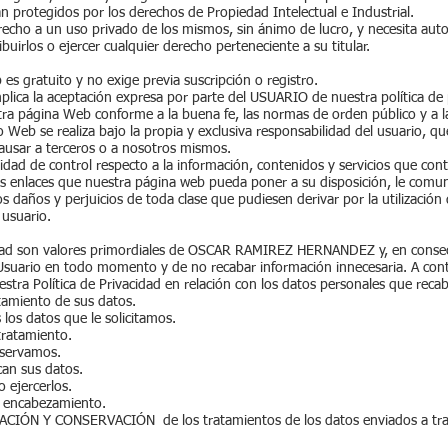
n protegidos por los derechos de Propiedad Intelectual e Industrial.
echo a un uso privado de los mismos, sin ánimo de lucro, y necesita auto
ibuirlos o ejercer cualquier derecho perteneciente a su titular.
es gratuito y no exige previa suscripción o registro.
plica la aceptación expresa por parte del USUARIO de nuestra política de 
tra página Web conforme a la buena fe, las normas de orden público y a l
io Web se realiza bajo la propia y exclusiva responsabilidad del usuario, 
ausar a terceros o a nosotros mismos.
lidad de control respecto a la información, contenidos y servicios que co
los enlaces que nuestra página web pueda poner a su disposición, le co
os daños y perjuicios de toda clase que pudiesen derivar por la utilizació
 usuario.
ridad son valores primordiales de OSCAR RAMIREZ HERNANDEZ y, en cons
l Usuario en todo momento y de no recabar información innecesaria. A con
stra Política de Privacidad en relación con los datos personales que reca
atamiento de sus datos.
los datos que le solicitamos.
 tratamiento.
nservamos.
can sus datos.
 ejercerlos.
l encabezamiento.
N Y CONSERVACIÓN de los tratamientos de los datos enviados a tra