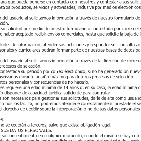
 para que pueda ponerse en contacto con nosotros y contestar a sus solic
tros productos, servicios y actividades, inclusive por medios electrónicos 
 del usuario al solicitarnos información a través de nuestro formulario de c
ción.
 su solicitud por medio de nuestro formulario o contestada por correo ele
 haber aceptado recibir envíos comerciales, hasta que solicite la baja de
citudes de información, atender sus peticiones y responder sus consultas o
rsonales y curriculares podrán formar parte de nuestras bases de datos pa
 del usuario al solicitarnos información a través de la dirección de correo
procesos de selección.
ontestada su petición por correo electrónico, si no ha generado un nuevo 
onservados durante un año máximo para futuros procesos de selección.
datos personales y consecuencias de no hacerlo.
les requiere una edad mínima de 14 años o, en su caso, la edad mínima q
o disponer de capacidad jurídica suficiente para contratar.
s son necesarios para gestionar sus solicitudes, darle de alta como usuario
no nos los facilita, no podremos atenderle correctamente ni prestarle el se
l derecho de decidir sobre la incorporación o no de sus datos personales
S.
no se cederán a terceros, salvo que exista obligación legal.
 SUS DATOS PERSONALES.
ar su consentimiento en cualquier momento, cuando el mismo se haya oto