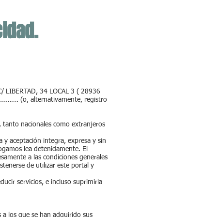
cidad.
C/ LIBERTAD, 34 LOCAL 3 ( 28936
ón ...……. (o, alternativamente, registro
, tanto nacionales como extranjeros
 y aceptación integra, expresa y sin
ogamos lea detenidamente. El
esamente a las condiciones generales
enerse de utilizar este portal y
cir servicios, e incluso suprimirla
 a los que se han adquirido sus