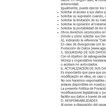
datos. En ningún caso, la retir
anterioridad.
Igualmente, puede ejercer los 
Solicitar el acceso a sus datos 
Solicitar su supresión cuando, 
Solicitar la limitación de su tr
Solicitar la oposición al tratam
Solicitar la portabilidad de los
Otros derechos reconocidos en 
Dónde y cómo solicitar sus Dere
A), indicando la referencia “Da
En caso de divergencias con la
Protección de Datos (
www.agp
5. SEGURIDAD DE SUS DATO
Con el objetivo de salvaguarda
técnica y organizativa necesari
o accesos no autorizados.
6. ACTUALIZACIÓN DE SUS D
Es importante que para que po
modificación en ellos, en caso
No nos hacemos responsables de 
enlaces disponibles en nuestra
La presente Política de Privac
modificaciones legislativas o j
facilite sus datos a través de e
D. RESPONSABILIDADES
Al poner a disposición del usua