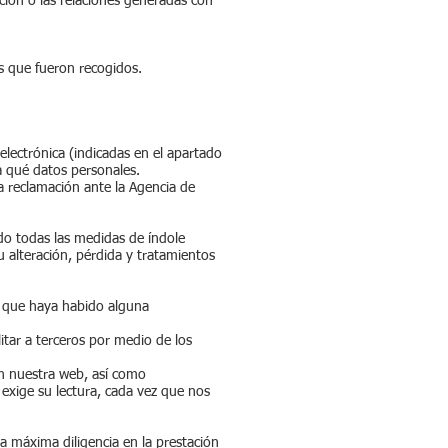
ción o las relaciones generadas con
os que fueron recogidos.
electrónica (indicadas en el apartado
 a qué datos personales.
a reclamación ante la Agencia de
do todas las medidas de índole
u alteración, pérdida y tratamientos
 que haya habido alguna
itar a terceros por medio de los
en nuestra web, así como
 exige su lectura, cada vez que nos
la máxima diligencia en la prestación