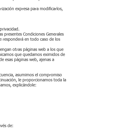
rización expresa para modificarlos,
privacidad.
as presentes Condiciones Generales
que responderá en todo caso de los
ntengan otras páginas web a los que
municamos que quedamos eximidos de
n de esas páginas web, ajenas a
ecuencia, asumimos el compromiso
tinuación, le proporcionamos toda la
bamos, explicándole:
vés de: